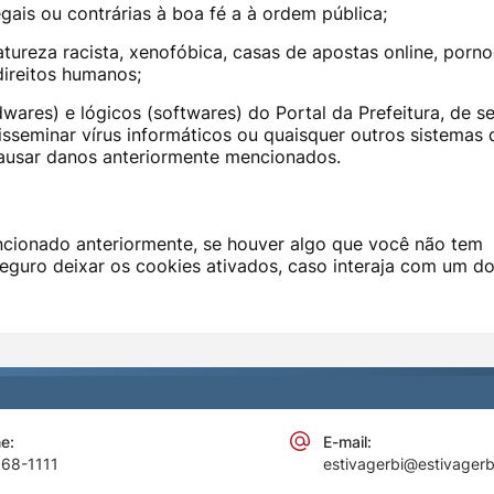
gais ou contrárias à boa fé a à ordem pública;
reza racista, xenofóbica, casas de apostas online, porno
direitos humanos;
wares) e lógicos (softwares) do Portal da Prefeitura, de s
disseminar vírus informáticos ou quaisquer outros sistemas 
ausar danos anteriormente mencionados.
cionado anteriormente, se houver algo que você não tem
seguro deixar os cookies ativados, caso interaja com um d
e:
E-mail:
868-1111
estivagerbi@estivagerb