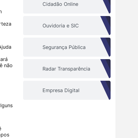
Cidadão Online
m
rteza
Ouvidoria e SIC
Ajuda
Segurança Pública
tará
cê não
Radar Transparência
Empresa Digital
alguns
ê
mpos