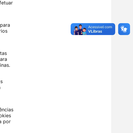
fetuar
​para
rios
tas
para
inas.
os
a
ências
okies
a por