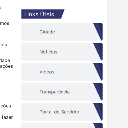
o
Links Úteis
temos
Cidade
amos
Notícias
idade
mações
Vídeos
Transparência
ações
Portal do Servidor
 fazer