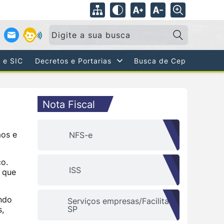
Pesquisar:
 e SIC
Decretos e Portarias
Busca de Cep
Nota Fiscal
mos e
NFS-e
ço.
ISS
 que
ando
Serviços empresas/Facilita
SP
s,