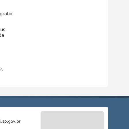
grafia
eus
de
os
i.sp.gov.br