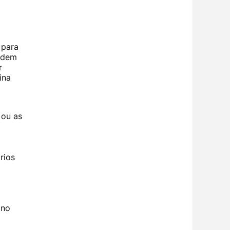
 para
podem
r
ina
 ou as
a
rios
 no